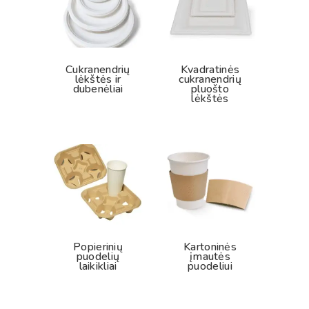
Cukranendrių
Kvadratinės
lėkštės ir
cukranendrių
dubenėliai
pluošto
lėkštės
Popierinių
Kartoninės
puodelių
įmautės
laikikliai
puodeliui