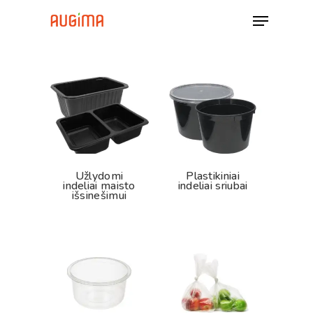
Skip
Menu
to
Close
main
Close
Filters
content
Menu
Užlydomi
Plastikiniai
indeliai maisto
indeliai sriubai
išsinešimui