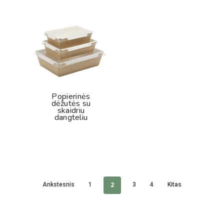
Popierinės
dėžutės su
skaidriu
dangteliu
2
Ankstesnis
1
3
4
Kitas