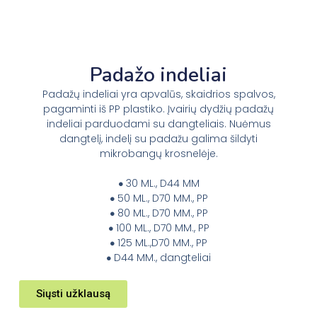
Padažo indeliai
Padažų indeliai yra apvalūs, skaidrios spalvos,
pagaminti iš PP plastiko. Įvairių dydžių padažų
indeliai parduodami su dangteliais. Nuėmus
dangtelį, indelį su padažu galima šildyti
mikrobangų krosnelėje.
30 ML., D44 MM
•
50 ML., D70 MM., PP
•
80 ML., D70 MM., PP
•
100 ML., D70 MM., PP
•
125 ML.,D70 MM., PP
•
D44 MM., dangteliai
•
Siųsti užklausą