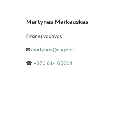
Martynas
Markauskas
Pirkimų vadovas
✉
martynas@augima.lt
☎
+370 614 85004