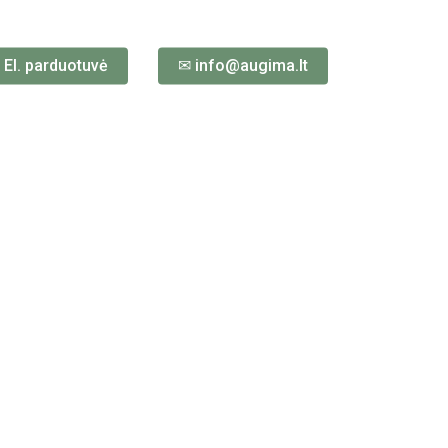
 El. parduotuvė
✉ info@augima.lt