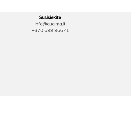
Susisiekite
info@augima.lt
+370 699 96671