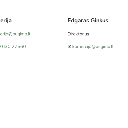
erija
Edgaras
Ginkus
erija@augima.lt
Direktorius
 630 27560
✉
komercija@augima.lt