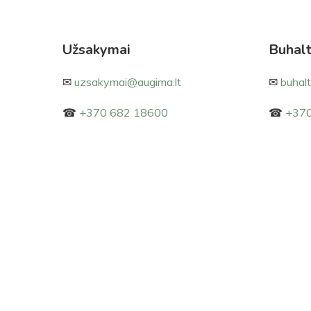
Užsakymai
Buhalt
✉
uzsakymai@augima.lt
✉
buhalt
☎
+370
682 18600
☎
+370