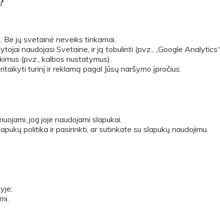
?
i. Be jų svetainė neveiks tinkamai.
tojai naudojasi Svetaine, ir ją tobulinti (pvz., „Google Analytics“
inkimus (pvz., kalbos nustatymus).
itaikyti turinį ir reklamą pagal Jūsų naršymo įpročius.
uojami, jog joje naudojami slapukai.
pukų politika ir pasirinkti, ar sutinkate su slapukų naudojimu.
yje;
mi.