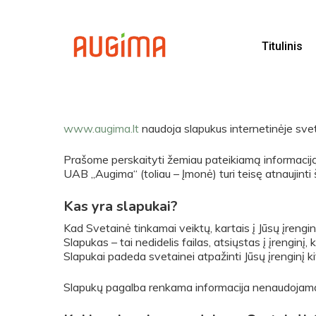
Skip
to
main
Titulinis
content
www.augima.lt
naudoja slapukus internetinėje svet
Prašome perskaityti žemiau pateikiamą informaciją a
UAB „Augima“ (toliau – Įmonė) turi teisę atnaujinti 
Kas yra slapukai?
Kad Svetainė tinkamai veiktų, kartais į Jūsų įre
Slapukas – tai nedidelis failas, atsiųstas į įrenginį,
Slapukai padeda svetainei atpažinti Jūsų įrenginį ki
Slapukų pagalba renkama informacija nenaudojama a