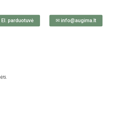
 El. parduotuvė
✉ info@augima.lt
ėti.