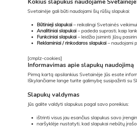
Kokius slapukus naudojame Svetainėje
Svetainėje gali būti naudojami šių rūšių slapukai:
Būtinieji slapukai
– reikalingi Svetainės veikimu
Analitiniai slapukai
– padeda suprasti, kaip lanky
Funkciniai slapukai
– leidžia įsiminti Jūsų pasir
Reklaminiai / rinkodaros slapukai
– naudojami pr
[cmplz-cookies]
Informavimas apie slapukų naudojimą
Pirmą kartą apsilankius Svetainėje Jūs esate inform
Iškylančiame lange turite galimybę susipažinti su Sla
Slapukų valdymas
Jūs galite valdyti slapukus pagal savo poreikius:
ištrinti visus jau esančius slapukus savo įrengin
naršyklėje nustatyti, kad slapukai nebūtų įrašo