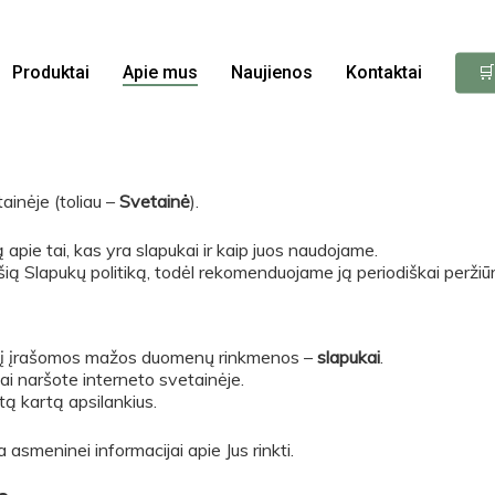
Produktai
Apie mus
Naujienos
Kontaktai
🛒
ainėje (toliau –
Svetainė
).
pie tai, kas yra slapukai ir kaip juos naudojame.
šią Slapukų politiką, todėl rekomenduojame ją periodiškai peržiūr
nginį įrašomos mažos duomenų rinkmenos –
slapukai
.
 kai naršote interneto svetainėje.
tą kartą apsilankius.
smeninei informacijai apie Jus rinkti.