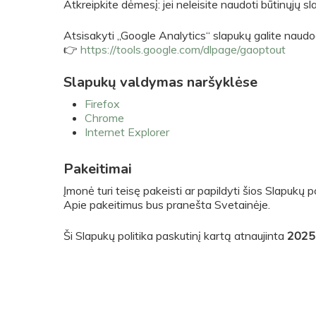
Atkreipkite dėmesį: jei neleisite naudoti būtinųjų sl
Atsisakyti „Google Analytics“ slapukų galite naudo
👉
https://tools.google.com/dlpage/gaoptout
Slapukų valdymas naršyklėse
Firefox
Chrome
Internet Explorer
Pakeitimai
Įmonė turi teisę pakeisti ar papildyti šios Slapukų p
Apie pakeitimus bus pranešta Svetainėje.
Ši Slapukų politika paskutinį kartą atnaujinta
2025 