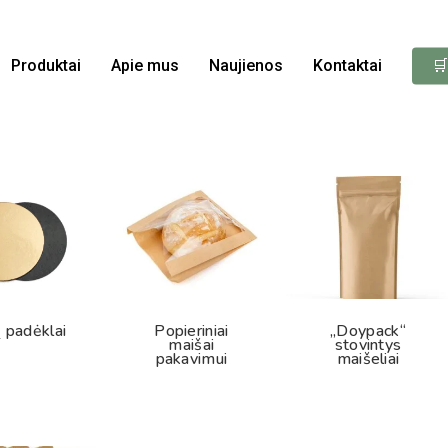
Produktai
Apie mus
Naujienos
Kontaktai
🛒
 padėklai
Popieriniai
„Doypack“
maišai
stovintys
pakavimui
maišeliai