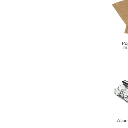
Pop
ma
Alium