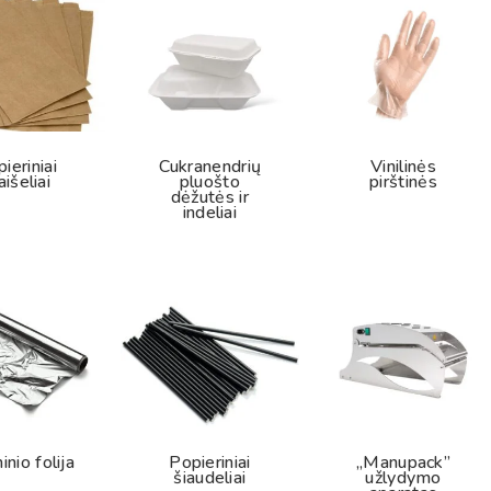
ieriniai
Cukranendrių
Vinilinės
išeliai
pluošto
pirštinės
dėžutės ir
indeliai
inio folija
Popieriniai
„Manupack”
šiaudeliai
užlydymo