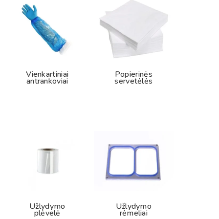
Vienkartiniai
Popierinės
antrankoviai
servetėlės
Užlydymo
Užlydymo
plėvelė
rėmeliai