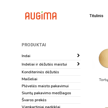
Skip
to
main
Titulinis
content
PRODUKTAI
Indai
Indeliai ir dėžutės maistui
Konditerinės dėžutės
Maišeliai
Tortų
Plėvelės maisto pakavimui
Siuntų pakavimo medžiagos
Švaros prekės
Vienkartiniai padėklai