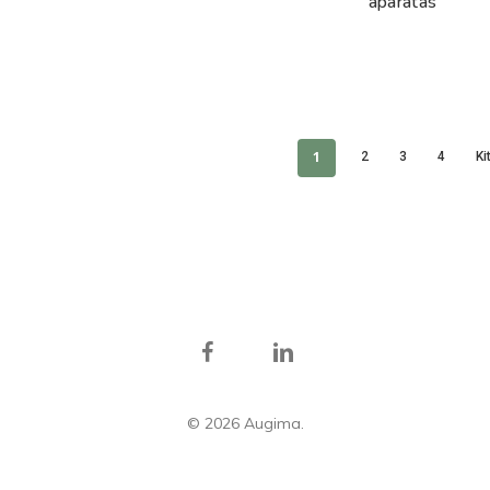
aparatas
1
2
3
4
Ki
facebook
linkedin
© 2026 Augima.