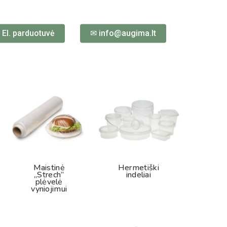
 El. parduotuvė
✉ info@augima.lt
Maistinė
Hermetiški
„Strech”
indeliai
plėvelė
vyniojimui