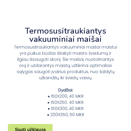
Termosusitraukiantys
vakuuminiai maišai
Termosusitraukiantys vakuuminiai maišai maistui
yra puikus būdas išlaikyti maisto šviežumą ir
ilgiau išsaugoti skonį. Šie maišai, nuotolinantys
orą ir uždarantys maistą, užtikrina optimalias
sąlygas saugoti įvairius produktus, nuo šaldytų
užkandžių iki šviežių vaisių.
Dydžiai:
150X200, 40 MKR
•
150X250. 40 MKR
•
150X300, 40 MKR
•
200X350, 50 MKR
•
Siųsti užklausą