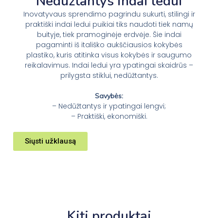
Nedūžtantys indai ledui
Inovatyvaus sprendimo pagrindu sukurti, stilingi ir
praktiški indai ledui puikiai tiks naudoti tiek namų
buityje, tiek pramoginėje erdvėje. Šie indai
pagaminti iš itališko aukščiausios kokybės
plastiko, kuris atitinka visus kokybės ir saugumo
reikalavimus. Indai ledui yra ypatingai skaidrūs –
prilygsta stiklui, nedūžtantys.
Savybės:
– Nedūžtantys ir ypatingai lengvi;
– Praktiški, ekonomiški.
Siųsti užklausą
Kiti produktai