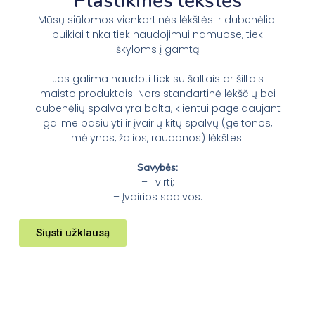
Plastikinės lėkštės
Mūsų siūlomos vienkartinės lėkštės ir dubenėliai
puikiai tinka tiek naudojimui namuose, tiek
iškyloms į gamtą.
Jas galima naudoti tiek su šaltais ar šiltais
maisto produktais. Nors standartinė lėkščių bei
dubenėlių spalva yra balta, klientui pageidaujant
galime pasiūlyti ir įvairių kitų spalvų (geltonos,
mėlynos, žalios, raudonos) lėkštes.
Savybės:
– Tvirti;
– Įvairios spalvos.
Siųsti užklausą