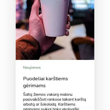
Naujienos
Puodeliai karštiems
gėrimams
Šaltą žiemos vakarą malonu
pasivaikščioti rankose laikant karštą
arbatą ar šokoladą. Karštiems
gėrimams puikiai tinka ekologiški