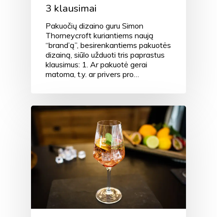
3 klausimai
Pakuočių dizaino guru Simon
Thorneycroft kuriantiems naują
“brand’ą”, besirenkantiems pakuotės
dizainą, siūlo užduoti tris paprastus
klausimus: 1. Ar pakuotė gerai
matoma, t.y. ar privers pro…