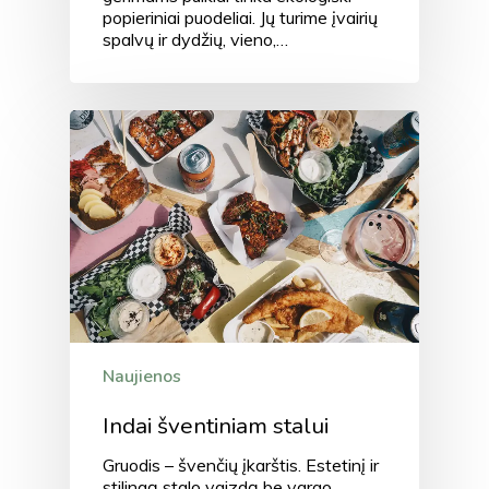
popieriniai puodeliai. Jų turime įvairių
spalvų ir dydžių, vieno,…
Naujienos
Indai šventiniam stalui
Gruodis – švenčių įkarštis. Estetinį ir
stilingą stalo vaizdą be vargo