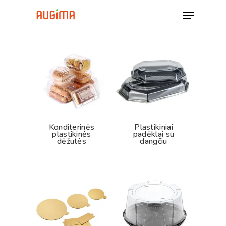
Skip
Menu
to
Close
main
Close
Filters
content
Menu
Konditerinės
Plastikiniai
plastikinės
padėklai su
dėžutės
dangčiu