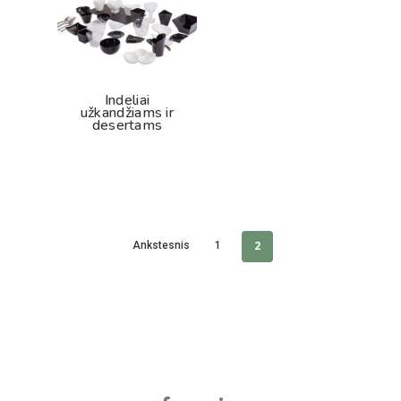
Indeliai
užkandžiams ir
desertams
2
Ankstesnis
1
facebook
linkedin