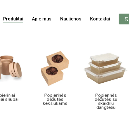
Produktai
Apie mus
Naujienos
Kontaktai
🛒
ieriniai
Popierinės
Popierinės
iai sriubai
dėžutės
dėžutės su
keksiukams
skaidriu
dangteliu