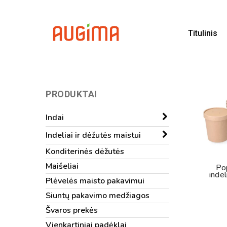
Skip
to
main
Titulinis
content
PRODUKTAI
Indai
Indeliai ir dėžutės maistui
Konditerinės dėžutės
Maišeliai
Pop
indel
Plėvelės maisto pakavimui
Siuntų pakavimo medžiagos
Švaros prekės
Vienkartiniai padėklai