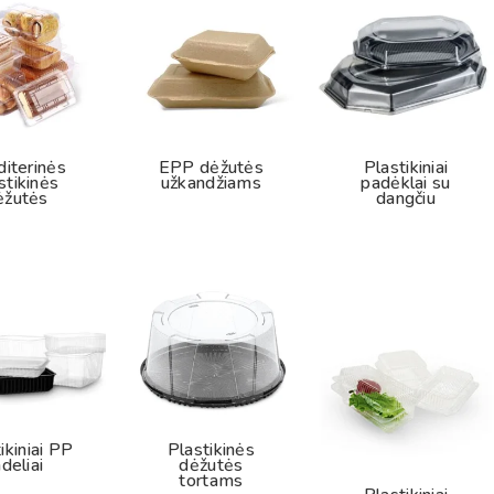
iterinės
EPP dėžutės
Plastikiniai
stikinės
užkandžiams
padėklai su
ėžutės
dangčiu
ikiniai PP
Plastikinės
ndeliai
dėžutės
tortams