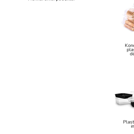
Kond
pla
d
Plast
i