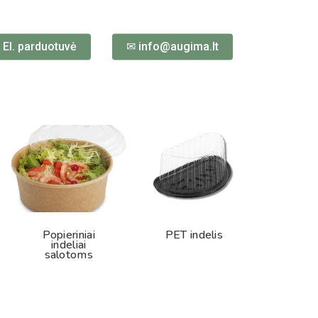
 El. parduotuvė
✉ info@augima.lt
Popieriniai
PET indelis
indeliai
salotoms