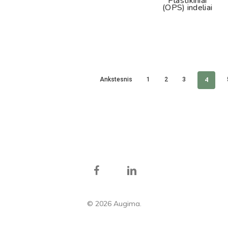
Plastikiniai
(OPS) indeliai
4
Ankstesnis
1
2
3
facebook
linkedin
© 2026 Augima.